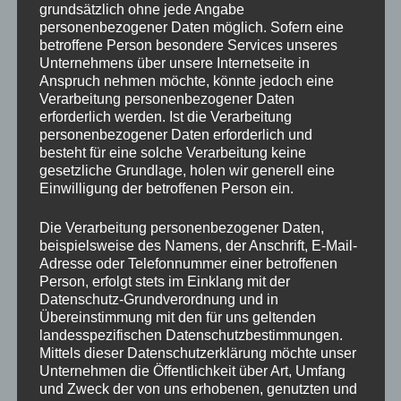
Leider kommt es immer wieder vor, dass
grundsätzlich ohne jede Angabe
Pensionsplätze bei uns gebucht werden, aber erst
personenbezogener Daten möglich. Sofern eine
betroffene Person besondere Services unseres
kurz vor dem vereinbarten Termin abgesagt wird
Unternehmens über unsere Internetseite in
oder dass man überhaupt nicht absagt.
Wir bitten
Anspruch nehmen möchte, könnte jedoch eine
Sie eindringlich, bei einer Nichtinanspruchnahme
Verarbeitung personenbezogener Daten
des Pensionsplatzes rechtzeitig abzusagen,
erforderlich werden. Ist die Verarbeitung
andere Interessenten bekommen sonst
personenbezogener Daten erforderlich und
besteht für eine solche Verarbeitung keine
eventuell keinen Platz – unsere Plätze sind
gesetzliche Grundlage, holen wir generell eine
begrenzt.
Einwilligung der betroffenen Person ein.
Wir erheben keine Versäumnisgebühr, wenn bis 7
Die Verarbeitung personenbezogener Daten,
Tage vor Pensionsbeginn abgesagt wird, ab jetzt
beispielsweise des Namens, der Anschrift, E-Mail-
erheben wir aber eine Versäumnisgebühr von 50 %
Adresse oder Telefonnummer einer betroffenen
Person, erfolgt stets im Einklang mit der
des Vertragspreises, wenn die Absage bei weniger als
Datenschutz-Grundverordnung und in
7 Tagen vor Pensionsbeginn erfolgte (in diesem Fall
Übereinstimmung mit den für uns geltenden
ist die Summe verhandelbar, wenn die Absage aus
landesspezifischen Datenschutzbestimmungen.
unvermeidbaren Gründen erst so spät erfolgt ist ),
Mittels dieser Datenschutzerklärung möchte unser
erfolgte keine Absage, erheben wir 100% des
Unternehmen die Öffentlichkeit über Art, Umfang
und Zweck der von uns erhobenen, genutzten und
Pensionsbetrages.