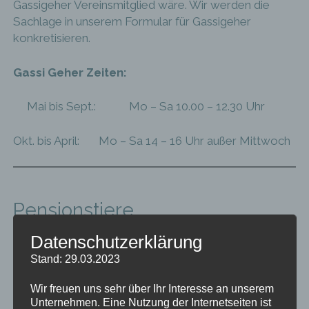
Gassigeher Vereinsmitglied wäre. Wir werden die
Sachlage in unserem Formular für Gassigeher
konkretisieren.
Gassi Geher Zeiten:
Mai bis Sept.: Mo – Sa 10.00 – 12.30 Uhr
Okt. bis April: Mo – Sa 14 – 16 Uhr außer Mittwoch
Pensionstiere
Datenschutzerklärung
Stand: 29.03.2023
Aus gegebenem Anlass müssen wir leider
Versäumnisgebühren einführen:
Wir freuen uns sehr über Ihr Interesse an unserem
Unternehmen. Eine Nutzung der Internetseiten ist