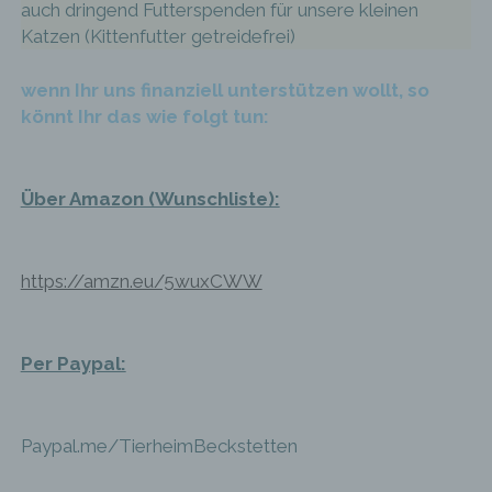
auch dringend Futterspenden für unsere kleinen
insbesondere mittels Zuordnung zu einer
Kennung wie einem Namen, zu einer
Katzen (Kittenfutter getreidefrei)
Kennnummer, zu Standortdaten, zu einer
Online-Kennung oder zu einem oder
wenn Ihr uns finanziell unterstützen wollt, so
mehreren besonderen Merkmalen, die
Ausdruck der physischen, physiologischen,
könnt Ihr das wie folgt tun:
genetischen, psychischen, wirtschaftlichen,
kulturellen oder sozialen Identität dieser
natürlichen Person sind, identifiziert werden
kann.
Über Amazon (Wunschliste):
b) betroffene Person
https://amzn.eu/5wuxCWW
Betroffene Person ist jede identifizierte oder
identifizierbare natürliche Person, deren
personenbezogene Daten von dem für die
Per Paypal:
Verarbeitung Verantwortlichen verarbeitet
werden.
Paypal.me/TierheimBeckstetten
c) Verarbeitung