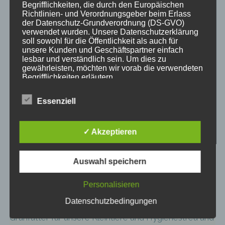
Begrifflichkeiten, die durch den Europäischen
Richtlinien- und Verordnungsgeber beim Erlass
der Datenschutz-Grundverordnung (DS-GVO)
verwendet wurden. Unsere Datenschutzerklärung
soll sowohl für die Öffentlichkeit als auch für
unsere Kunden und Geschäftspartner einfach
lesbar und verständlich sein. Um dies zu
gewährleisten, möchten wir vorab die verwendeten
Begrifflichkeiten erläutern.
Wir verwenden in dieser Datenschutzerklärung
Essenziell
unter anderem die folgenden Begriffe:
✓ Akzeptieren
a) personenbezogene Daten
Auswahl speichern
Bitte helft uns !!!
Personenbezogene Daten sind alle
Personalisieren
Informationen, die sich auf eine identifizierte
oder identifizierbare natürliche Person (im
Datenschutzbedingungen
Folgenden „betroffene Person") beziehen.
Wir benötigen dringend: Hundefutter (getreidefrei),
Als identifizierbar wird eine natürliche
Grünfutter für unsere Kleintiere und Hygienestreu und
Person angesehen, die direkt oder indirekt,