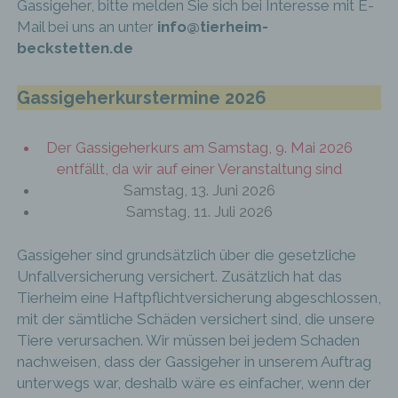
Gassigeher, bitte melden Sie sich bei Interesse mit E-
SPENDEN – PATENSCHAFT
HISTORIE DES TIERHEIMS
Mail bei uns an unter
info@tierheim-
IMPRESSUM
SPENDEN – FUTTERBOXEN
beckstetten.de
TIERHEIMZEITUNG
SPENDEN – SPENDENDOSEN
paypal
Gassigeherkurstermine 2026
SPENDEN – TESTAMENT
SPENDEN – SPONSOREN U. SPENDER
Der Gassigeherkurs am Samstag, 9. Mai 2026
entfällt, da wir auf einer Veranstaltung sind
SPENDEN – WUNSCHZETTEL
Samstag, 13. Juni 2026
Samstag, 11. Juli 2026
Gassigeher sind grundsätzlich über die gesetzliche
Unfallversicherung versichert. Zusätzlich hat das
Tierheim eine Haftpflichtversicherung abgeschlossen,
mit der sämtliche Schäden versichert sind, die unsere
Tiere verursachen. Wir müssen bei jedem Schaden
nachweisen, dass der Gassigeher in unserem Auftrag
unterwegs war, deshalb wäre es einfacher, wenn der