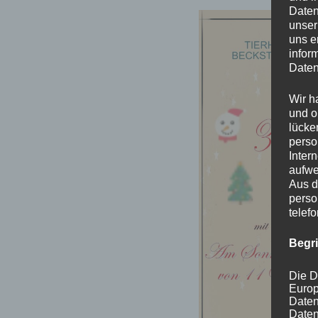
Daten
unser
uns e
infor
Daten
Wir h
und o
lücke
perso
Inter
aufwe
Aus d
perso
telef
Begr
Die D
Europ
Daten
Daten