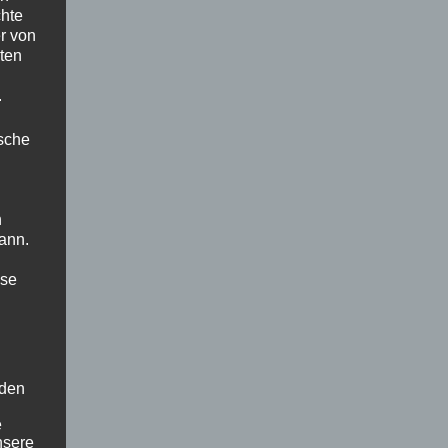
chte
r von
ten
.
ische
n
ann.
ise
 den
e
nsere