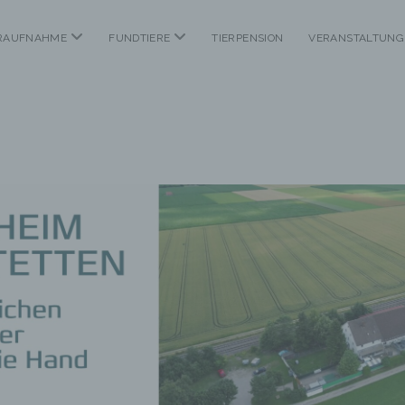
Menü
Menü
ERAUFNAHME
FUNDTIERE
TIERPENSION
VERANSTALTUNG
öffnen
öffnen