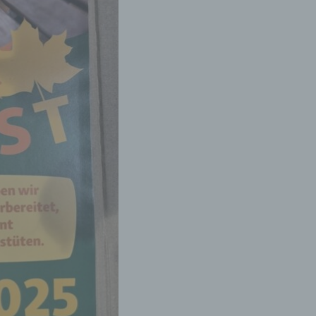
g
,
,
en