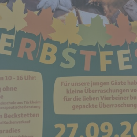
nschränkung der Verarbeitung ist die Markierung gespeicherter
rsonenbezogener Daten mit dem Ziel, ihre künftige Verarbeitun
nzuschränken.
 Profiling
ofiling ist jede Art der automatisierten Verarbeitung
rsonenbezogener Daten, die darin besteht, dass diese
rsonenbezogenen Daten verwendet werden, um bestimmte
rsönliche Aspekte, die sich auf eine natürliche Person beziehen
 bewerten, insbesondere, um Aspekte bezüglich Arbeitsleistung
rtschaftlicher Lage, Gesundheit, persönlicher Vorlieben,
teressen, Zuverlässigkeit, Verhalten, Aufenthaltsort oder
tswechsel dieser natürlichen Person zu analysieren oder
rherzusagen.
) Pseudonymisierung
eudonymisierung ist die Verarbeitung personenbezogener Dat
 einer Weise, auf welche die personenbezogenen Daten ohne