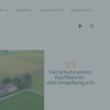
Menü
Menü
Menü
EN
SPENDEN
GESCHICHTE
DATENSCHUTZ
öffnen
öffnen
öffnen
paypal