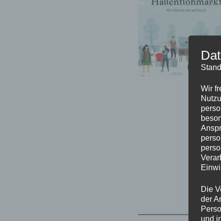
Dat
Stand
Wir f
Nutzu
perso
beson
Anspr
perso
perso
Verar
Einwi
Die V
der A
Perso
und i