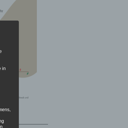
e
 in
mens,
ng
en