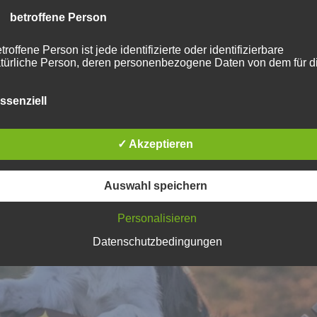
 betroffene Person
troffene Person ist jede identifizierte oder identifizierbare
türliche Person, deren personenbezogene Daten von dem für d
rarbeitung Verantwortlichen verarbeitet werden.
ssenziell
) Verarbeitung
✓ Akzeptieren
rarbeitung ist jeder mit oder ohne Hilfe automatisierter Verfahre
sgeführte Vorgang oder jede solche Vorgangsreihe im
sammenhang mit personenbezogenen Daten wie das Erheben
Auswahl speichern
s Erfassen, die Organisation, das Ordnen, die Speicherung, die
passung oder Veränderung, das Auslesen, das Abfragen, die
rwendung, die Offenlegung durch Übermittlung, Verbreitung od
Personalisieren
ne andere Form der Bereitstellung, den Abgleich oder die
Datenschutzbedingungen
rknüpfung, die Einschränkung, das Löschen oder die
rnichtung.
 Einschränkung der Verarbeitung