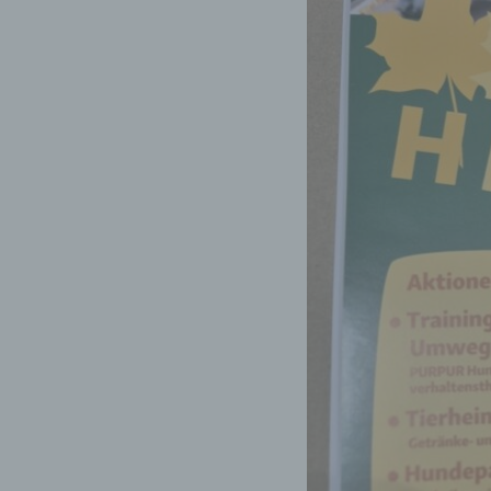
Ei
pe
ei
e)
Pr
pe
pe
pe
zu
wi
In
Or
vo
f
Ps
in