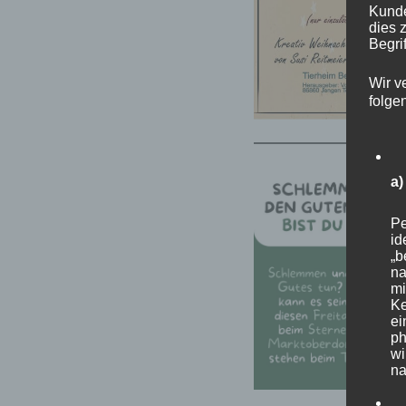
Kunde
dies 
Begrif
Wir v
folge
a
Pe
id
„b
na
mi
Ke
ei
ph
wi
na