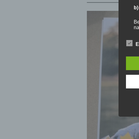
b)
Be
na
Ve
E
c
Ve
au
Zu
da
An
Ve
ei
Ve
Ve
d)