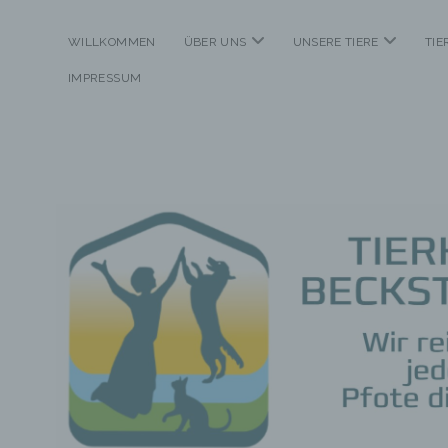
Menü
Menü
WILLKOMMEN
ÜBER UNS
UNSERE TIERE
TI
öffnen
öffnen
IMPRESSUM
Tierheim
Beckstetten