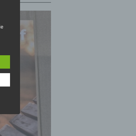
ie
n
,
er