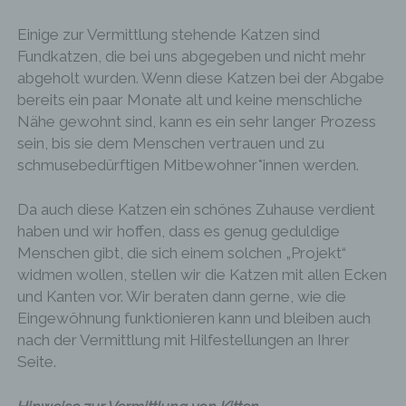
SPENDEN – PATENSCHAFT
HISTORIE DES TIERHEIMS
IMPRESSUM
Einige zur Vermittlung stehende Katzen sind
SPENDEN – FUTTERBOXEN
TIERHEIMZEITUNG
Fundkatzen, die bei uns abgegeben und nicht mehr
abgeholt wurden. Wenn diese Katzen bei der Abgabe
SPENDEN – SPENDENDOSEN
paypal
bereits ein paar Monate alt und keine menschliche
SPENDEN – TESTAMENT
Nähe gewohnt sind, kann es ein sehr langer Prozess
sein, bis sie dem Menschen vertrauen und zu
SPENDEN – SPONSOREN U. SPENDER
schmusebedürftigen Mitbewohner*innen werden.
SPENDEN – WUNSCHZETTEL
Da auch diese Katzen ein schönes Zuhause verdient
haben und wir hoffen, dass es genug geduldige
Menschen gibt, die sich einem solchen „Projekt“
widmen wollen, stellen wir die Katzen mit allen Ecken
und Kanten vor. Wir beraten dann gerne, wie die
Eingewöhnung funktionieren kann und bleiben auch
nach der Vermittlung mit Hilfestellungen an Ihrer
Seite.