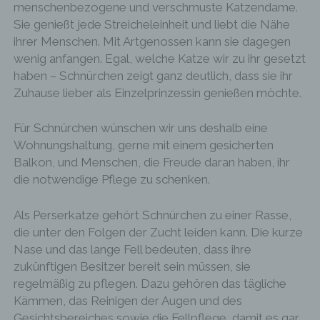
Aufbewahrungspflichten entgegenstehen. Die
menschenbezogene und verschmuste Katzendame.
Gesamtheit der Mitarbeiter des für die Verarbeitung
Sie genießt jede Streicheleinheit und liebt die Nähe
Verantwortlichen stehen der betroffenen Person in
ihrer Menschen. Mit Artgenossen kann sie dagegen
diesem Zusammenhang als Ansprechpartner zur
wenig anfangen. Egal, welche Katze wir zu ihr gesetzt
Verfügung.
haben – Schnürchen zeigt ganz deutlich, dass sie ihr
Kontaktmöglichkeit über die Internetseite
Zuhause lieber als Einzelprinzessin genießen möchte.
Die Internetseite enthält aufgrund von gesetzlichen
Für Schnürchen wünschen wir uns deshalb eine
Vorschriften Angaben, die eine schnelle
Wohnungshaltung, gerne mit einem gesicherten
elektronische Kontaktaufnahme zu unserem
Balkon, und Menschen, die Freude daran haben, ihr
Unternehmen sowie eine unmittelbare
Kommunikation mit uns ermöglichen, was
die notwendige Pflege zu schenken.
ebenfalls eine allgemeine Adresse der
sogenannten elektronischen Post (E-Mail-
Adresse) umfasst. Sofern eine betroffene Person
Als Perserkatze gehört Schnürchen zu einer Rasse,
per E-Mail oder über ein Kontaktformular den
die unter den Folgen der Zucht leiden kann. Die kurze
Kontakt mit dem für die Verarbeitung
Nase und das lange Fell bedeuten, dass ihre
Verantwortlichen aufnimmt, werden die von der
betroffenen Person übermittelten
zukünftigen Besitzer bereit sein müssen, sie
personenbezogenen Daten automatisch
regelmäßig zu pflegen. Dazu gehören das tägliche
gespeichert. Solche auf freiwilliger Basis von einer
Kämmen, das Reinigen der Augen und des
betroffenen Person an den für die Verarbeitung
Verantwortlichen übermittelten
Gesichtsbereiches sowie die Fellpflege, damit es gar