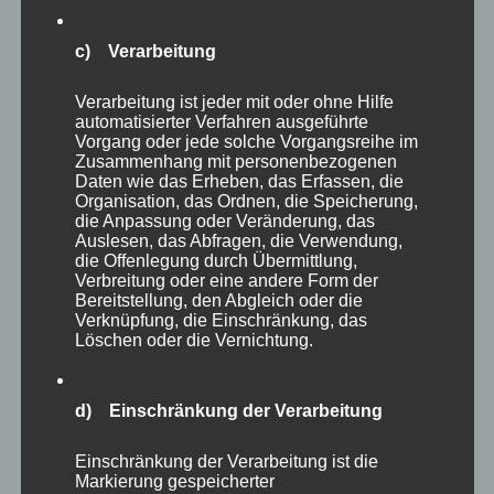
c) Verarbeitung
Verarbeitung ist jeder mit oder ohne Hilfe
automatisierter Verfahren ausgeführte
Vorgang oder jede solche Vorgangsreihe im
Zusammenhang mit personenbezogenen
Daten wie das Erheben, das Erfassen, die
Lilli
, EKH, weiblich kastriert, getigert mit weiß, *
Organisation, das Ordnen, die Speicherung,
ca.2022
die Anpassung oder Veränderung, das
Auslesen, das Abfragen, die Verwendung,
die Offenlegung durch Übermittlung,
Freigänger
Verbreitung oder eine andere Form der
Bereitstellung, den Abgleich oder die
Verknüpfung, die Einschränkung, das
Lilli ist eine Freigängerkatze, die bei fremden
Löschen oder die Vernichtung.
Menschen zunächst sehr schüchtern und
zurückhaltend ist. Gibt man ihr jedoch etwas Zeit, taut
sie immer mehr auf und kommt schließlich auch von
d) Einschränkung der Verarbeitung
selbst auf ihre Menschen zu.
Einschränkung der Verarbeitung ist die
Markierung gespeicherter
Sie hat ihren eigenen Kopf und weiß genau, was sie