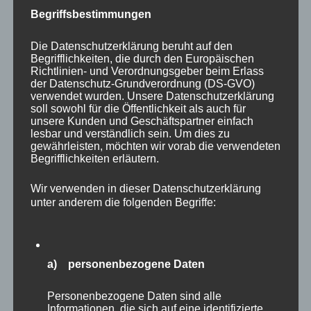
Begriffsbestimmungen
Die Datenschutzerklärung beruht auf den
Begrifflichkeiten, die durch den Europäischen
Richtlinien- und Verordnungsgeber beim Erlass
der Datenschutz-Grundverordnung (DS-GVO)
Hacky
, EKH, weiblich kastriert, getigert mit weiß, *
verwendet wurden. Unsere Datenschutzerklärung
ca.2016
soll sowohl für die Öffentlichkeit als auch für
unsere Kunden und Geschäftspartner einfach
lesbar und verständlich sein. Um dies zu
Freigänger
gewährleisten, möchten wir vorab die verwendeten
Begrifflichkeiten erläutern.
Hacky kam als Fundtier zu uns. Sie ist eine liebe, aber
charakterstarke Katzendame, die genau weiß, was sie
Wir verwenden in dieser Datenschutzerklärung
unter anderem die folgenden Begriffe:
im Leben will. Mit ihren neun Jahren gehört sie bereits
zu den reiferen Katzen. Tierärztlich ist sie soweit
gesund, lediglich wäre es sinnvoll, langsam mit
Nierenfutter zu beginnen. Für Haki wünschen wir uns
a) personenbezogene Daten
ein Zuhause, das ihre eigenständige Art respektiert
und ihr Sicherheit gibt.
Personenbezogene Daten sind alle
Informationen, die sich auf eine identifizierte