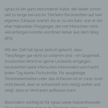
unsere informationstechnologischen Systeme
dienen.
Ignaz ist ein ganz besonderer Kater, der leider schon
viel zu lange bei uns im Tierheim Beckstetten auf sein
Bei der Nutzung dieser allgemeinen Daten und
eigenes Zuhause wartet. Als er zu uns kam, war er ein
Informationen ziehen wird keine Rückschlüsse auf
eher halbwilder Freigänger, der mit Menschen nicht
die betroffene Person. Diese Informationen werden
viel anfangen konnte und ihnen lieber aus dem Weg
vielmehr benötigt, um (1) die Inhalte unserer
Internetseite korrekt auszuliefern, (2) die Inhalte
ging.
unserer Internetseite sowie die Werbung für diese
zu optimieren, (3) die dauerhafte
Mit der Zeit hat Ignaz jedoch gelernt, dass
Funktionsfähigkeit unserer
Tierpfleger gar nicht so schlimm sind – im Gegenteil.
informationstechnologischen Systeme und der
Inzwischen nimmt er gerne Leckerlis entgegen,
Technik unserer Internetseite zu gewährleisten
sowie (4) um Strafverfolgungsbehörden im Falle
beobachtet seine Menschen interessiert und macht
eines Cyberangriffes die zur Strafverfolgung
jeden Tag kleine Fortschritte. Für ausgiebige
notwendigen Informationen bereitzustellen. Diese
Streicheleinheiten oder das Anfassen ist er zwar noch
anonym erhobenen Daten und Informationen
nicht bereit, aber er entwickelt sich stetig weiter und
werden durch uns daher einerseits statistisch und
zeigt, dass er Vertrauen aufbauen kann.
ferner mit dem Ziel ausgewertet, den Datenschutz
und die Datensicherheit in unserem Unternehmen
zu erhöhen, um letztlich ein optimales
Besonders wichtig ist für Ignaz seine Katzenfreundin
Schutzniveau für die von uns verarbeiteten
Clea. Die beiden haben im Tierheim eine enge