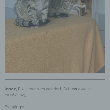
Internetseite vollumfänglich nutzbar.
Erfassung von allgemeinen Daten und
Informationen
Die Internetseite erfasst mit jedem Aufruf der
Internetseite durch eine betroffene Person oder ein
automatisiertes System eine Reihe von
allgemeinen Daten und Informationen. Diese
allgemeinen Daten und Informationen werden in
den Logfiles des Servers gespeichert. Erfasst
werden können die (1) verwendeten Browsertypen
und Versionen, (2) das vom zugreifenden System
verwendete Betriebssystem, (3) die Internetseite,
von welcher ein zugreifendes System auf unsere
Internetseite gelangt (sogenannte Referrer), (4) die
Unterwebseiten, welche über ein zugreifendes
System auf unserer Internetseite angesteuert
werden, (5) das Datum und die Uhrzeit eines
Ignaz,
EKH, männlich kastriert, Schwarz weiss, *
Zugriffs auf die Internetseite, (6) eine Internet-
ca.06/2025
Protokoll-Adresse (IP-Adresse), (7) der Internet-
Service-Provider des zugreifenden Systems und
(8) sonstige ähnliche Daten und Informationen, die
Freigänger
der Gefahrenabwehr im Falle von Angriffen auf