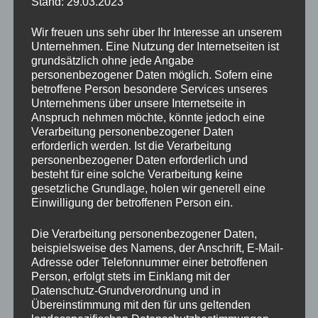
Stand: 29.03.2023
Wir freuen uns sehr über Ihr Interesse an unserem
Unternehmen. Eine Nutzung der Internetseiten ist
grundsätzlich ohne jede Angabe
personenbezogener Daten möglich. Sofern eine
betroffene Person besondere Services unseres
Unternehmens über unsere Internetseite in
Anspruch nehmen möchte, könnte jedoch eine
Verarbeitung personenbezogener Daten
erforderlich werden. Ist die Verarbeitung
personenbezogener Daten erforderlich und
besteht für eine solche Verarbeitung keine
gesetzliche Grundlage, holen wir generell eine
Einwilligung der betroffenen Person ein.
Die Verarbeitung personenbezogener Daten,
beispielsweise des Namens, der Anschrift, E-Mail-
Lilly & Sunny
, beide 6 Jahre, Freigänger
Adresse oder Telefonnummer einer betroffenen
Person, erfolgt stets im Einklang mit der
Lilly
(6 Jahre, dreifarbig) und
Sunny
(6 Jahre, getigert)
Datenschutz-Grundverordnung und in
Übereinstimmung mit den für uns geltenden
sind zwei ruhige, liebe Katzendamen, die ihr ganzes