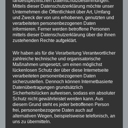
landesspezifischen Datenschutzbestimmungen.
Leben zusammen verbracht haben. Deshalb werden
Mittels dieser Datenschutzerklärung möchte unser
sie
ausschließlich gemeinsam vermittelt
.
Unternehmen die Öffentlichkeit über Art, Umfang
und Zweck der von uns erhobenen, genutzten und
Leider musste ihre Besitzerin die beiden aufgrund
verarbeiteten personenbezogenen Daten
informieren. Ferner werden betroffene Personen
eines Umzugs und des künftig nicht mehr möglichen
mittels dieser Datenschutzerklärung über die ihnen
Freigangs schweren Herzens bei uns abgeben.
zustehenden Rechte aufgeklärt.
Die beiden sind sehr gelassen und verschmust.
Wir haben als für die Verarbeitung Verantwortlicher
Anfangs brauchen sie etwas Zeit zum Auftauen,
zahlreiche technische und organisatorische
entwickeln dann aber eine enge Bindung zu ihren
Maßnahmen umgesetzt, um einen möglichst
lückenlosen Schutz der über diese Internetseite
Menschen.
verarbeiteten personenbezogenen Daten
sicherzustellen. Dennoch können Internetbasierte
Datenübertragungen grundsätzlich
Sicherheitslücken aufweisen, sodass ein absoluter
Schutz nicht gewährleistet werden kann. Aus
diesem Grund steht es jeder betroffenen Person
frei, personenbezogene Daten auch auf
alternativen Wegen, beispielsweise telefonisch, an
uns zu übermitteln.