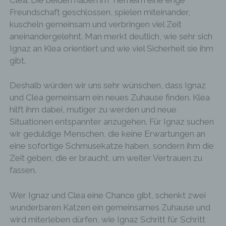
personenbezogenen Daten sicherzustellen. Die
Freundschaft geschlossen, spielen miteinander,
anonymen Daten der Server-Logfiles werden
kuscheln gemeinsam und verbringen viel Zeit
getrennt von allen durch eine betroffene Person
angegebenen personenbezogenen Daten
aneinandergelehnt. Man merkt deutlich, wie sehr sich
gespeichert.
Ignaz an Klea orientiert und wie viel Sicherheit sie ihm
gibt.
Registrierung auf unserer Internetseite
Deshalb würden wir uns sehr wünschen, dass Ignaz
Die betroffene Person hat die Möglichkeit, sich auf
und Clea gemeinsam ein neues Zuhause finden. Klea
der Internetseite des für die Verarbeitung
Verantwortlichen unter Angabe von
hilft ihm dabei, mutiger zu werden und neue
personenbezogenen Daten zu registrieren.
Situationen entspannter anzugehen. Für Ignaz suchen
Welche personenbezogenen Daten dabei an den
wir geduldige Menschen, die keine Erwartungen an
für die Verarbeitung Verantwortlichen übermittelt
werden, ergibt sich aus der jeweiligen
eine sofortige Schmusekatze haben, sondern ihm die
Eingabemaske, die für die Registrierung
Zeit geben, die er braucht, um weiter Vertrauen zu
verwendet wird. Die von der betroffenen Person
fassen.
eingegebenen personenbezogenen Daten werden
ausschließlich für die interne Verwendung bei dem
für die Verarbeitung Verantwortlichen und für
Wer Ignaz und Clea eine Chance gibt, schenkt zwei
eigene Zwecke erhoben und gespeichert. Der für
wunderbaren Katzen ein gemeinsames Zuhause und
die Verarbeitung Verantwortliche kann die
Weitergabe an einen oder mehrere
wird miterleben dürfen, wie Ignaz Schritt für Schritt
Auftragsverarbeiter, beispielsweise einen