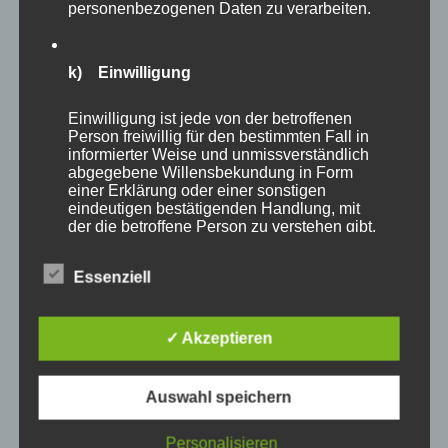
personenbezogenen Daten zu verarbeiten.
k) Einwilligung
Einwilligung ist jede von der betroffenen
Person freiwillig für den bestimmten Fall in
informierter Weise und unmissverständlich
abgegebene Willensbekundung in Form
einer Erklärung oder einer sonstigen
eindeutigen bestätigenden Handlung, mit
der die betroffene Person zu verstehen gibt,
dass sie mit der Verarbeitung der sie
betreffenden personenbezogenen Daten
Essenziell
einverstanden ist.
Clea
, EKH, weiblich kastriert, * ca.2023
✓ Akzeptieren
Freigänger
Name und Anschrift des für die Verarbeitung
Verantwortlichen
Auswahl speichern
Clea ist eine super liebe und verschmuste Katze, die
aber auch genau weiß, was sie will. Eine ihrer eher
Verantwortlicher im Sinne der Datenschutz-
Personalisieren