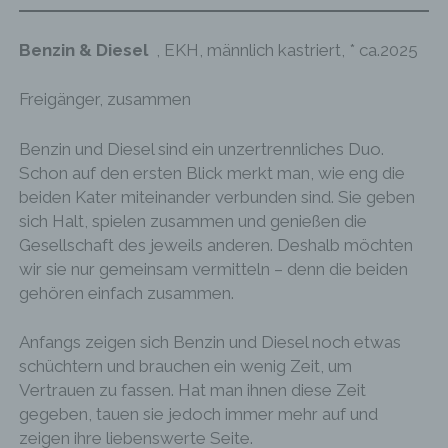
werden können, in dem das Cookie gespeichert
wurde. Dies ermöglicht es den besuchten
Benzin & Diesel
, EKH, männlich kastriert, * ca.2025
Internetseiten und Servern, den individuellen
Browser der betroffenen Person von anderen
Internetbrowsern, die andere Cookies enthalten,
Freigänger, zusammen
zu unterscheiden. Ein bestimmter Internetbrowser
kann über die eindeutige Cookie-ID wiedererkannt
Benzin und Diesel sind ein unzertrennliches Duo.
und identifiziert werden.
Schon auf den ersten Blick merkt man, wie eng die
beiden Kater miteinander verbunden sind. Sie geben
Durch den Einsatz von Cookies kann den Nutzern
sich Halt, spielen zusammen und genießen die
dieser Internetseite nutzerfreundlichere Services
bereitstellen, die ohne die Cookie-Setzung nicht
Gesellschaft des jeweils anderen. Deshalb möchten
möglich wären.
wir sie nur gemeinsam vermitteln – denn die beiden
gehören einfach zusammen.
Mittels eines Cookies können die Informationen
und Angebote auf unserer Internetseite im Sinne
Anfangs zeigen sich Benzin und Diesel noch etwas
des Benutzers optimiert werden. Cookies
schüchtern und brauchen ein wenig Zeit, um
ermöglichen uns, wie bereits erwähnt, die
Benutzer unserer Internetseite wiederzuerkennen.
Vertrauen zu fassen. Hat man ihnen diese Zeit
Zweck dieser Wiedererkennung ist es, den
gegeben, tauen sie jedoch immer mehr auf und
Nutzern die Verwendung unserer Internetseite zu
zeigen ihre liebenswerte Seite.
erleichtern. Der Benutzer einer Internetseite, die