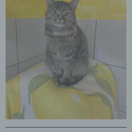
Cookies / SessionStorage / LocalStorage
Die Internetseiten verwenden teilweise so
genannte Cookies, LocalStorage und
SessionStorage. Dies dient dazu, unser Angebot
nutzerfreundlicher, effektiver und sicherer zu
machen. Local Storage und SessionStorage ist
eine Technologie, mit welcher ihr Browser Daten
auf Ihrem Computer oder mobilen Gerät
abspeichert. Cookies sind Textdateien, welche
über einen Internetbrowser auf einem
Computersystem abgelegt und gespeichert
werden. Sie können die Verwendung von Cookies,
LocalStorage und SessionStorage durch
entsprechende Einstellung in Ihrem Browser
verhindern.
Zahlreiche Internetseiten und Server verwenden
Cookies. Viele Cookies enthalten eine sogenannte
Cookie-ID. Eine Cookie-ID ist eine eindeutige
Kennung des Cookies. Sie besteht aus einer
Zeichenfolge, durch welche Internetseiten und
Server dem konkreten Internetbrowser zugeordnet