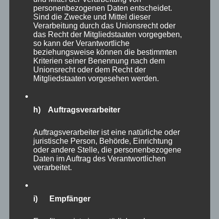
personenbezogenen Daten entscheidet.
Sind die Zwecke und Mittel dieser
Sam,
mit weißer Nase, EKH, kastriert, *2020
Verarbeitung durch das Unionsrecht oder
das Recht der Mitgliedstaaten vorgegeben,
so kann der Verantwortliche
Zusammen, Freigang, Herzpatienten
beziehungsweise können die bestimmten
Kriterien seiner Benennung nach dem
Unionsrecht oder dem Recht der
Uwe und Sam sind unsere beiden Herzstückchen. Die
Mitgliedstaaten vorgesehen werden.
Brüder haben bereits einiges erlebt und saßen lange
Zeit in einem anderen Tierheim, da sie aufgrund ihrer
Herzprobleme nur schwer ein passendes Zuhause
h) Auftragsverarbeiter
finden konnten.
Auftragsverarbeiter ist eine natürliche oder
juristische Person, Behörde, Einrichtung
Aktuell werden die beiden noch umfassend von uns
oder andere Stelle, die personenbezogene
untersucht. Dazu gehören die optimale Einstellung
Daten im Auftrag des Verantwortlichen
ihrer Herzmedikamente sowie ein Herzultraschall.
verarbeitet.
Sobald alles abgeschlossen ist, sind Uwe und Sam
bereit, gemeinsam in ihr neues Zuhause zu ziehen.
i) Empfänger
Charakterlich könnten die Brüder kaum liebenswerter