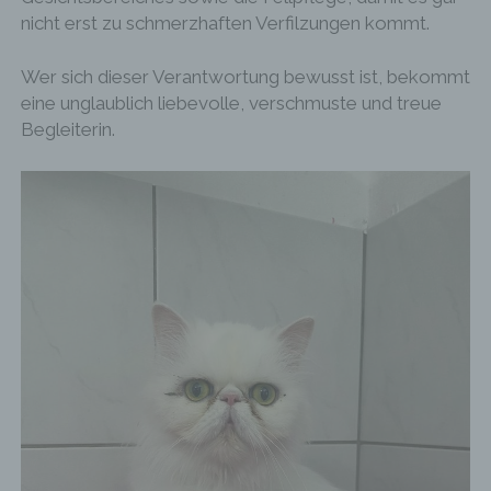
personenbezogenen Daten werden für Zwecke der
nicht erst zu schmerzhaften Verfilzungen kommt.
Bearbeitung oder der Kontaktaufnahme zur
betroffenen Person gespeichert. Es erfolgt keine
Weitergabe dieser personenbezogenen Daten an
Wer sich dieser Verantwortung bewusst ist, bekommt
Dritte.
eine unglaublich liebevolle, verschmuste und treue
Kommentarfunktion im Blog auf der
Begleiterin.
Internetseite
Wir bieten den Nutzern auf einem Blog, der sich
auf der Internetseite des für die Verarbeitung
Verantwortlichen befindet, die Möglichkeit,
individuelle Kommentare zu einzelnen Blog-
Beiträgen zu hinterlassen. Ein Blog ist ein auf
einer Internetseite geführtes, in der Regel öffentlich
einsehbares Portal, in welchem eine oder mehrere
Personen, die Blogger oder Web-Blogger genannt
werden, Artikel posten oder Gedanken in
sogenannten Blogposts niederschreiben können.
Die Blogposts können in der Regel von Dritten
kommentiert werden.
Hinterlässt eine betroffene Person einen
Kommentar in dem auf dieser Internetseite