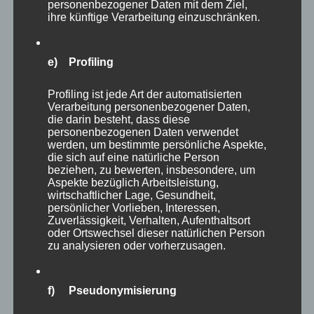
personenbezogener Daten mit dem Ziel,
möchte – typisch Katze eben. In einem ruhigen
ihre künftige Verarbeitung einzuschränken.
Zuhause mit Freigang kann sie sich sicher gut
entfalten und eine treue Begleiterin werden.
e) Profiling
Profiling ist jede Art der automatisierten
Verarbeitung personenbezogener Daten,
die darin besteht, dass diese
personenbezogenen Daten verwendet
werden, um bestimmte persönliche Aspekte,
die sich auf eine natürliche Person
beziehen, zu bewerten, insbesondere, um
Aspekte bezüglich Arbeitsleistung,
wirtschaftlicher Lage, Gesundheit,
persönlicher Vorlieben, Interessen,
Zuverlässigkeit, Verhalten, Aufenthaltsort
oder Ortswechsel dieser natürlichen Person
zu analysieren oder vorherzusagen.
f) Pseudonymisierung