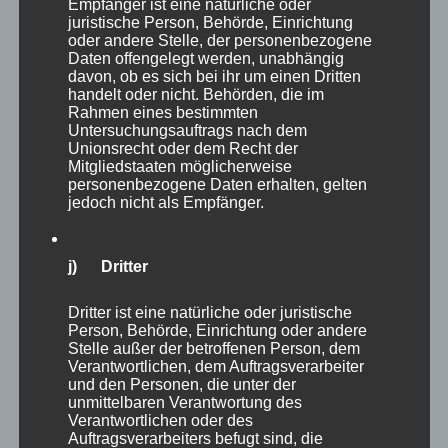
Empfänger ist eine natürliche oder
sein: Uwe ist sehr freundlich, neugierig und kommt
juristische Person, Behörde, Einrichtung
offen auf Menschen zu. Sam ist etwas vorsichtiger
oder andere Stelle, der personenbezogene
Daten offengelegt werden, unabhängig
und beobachtet neue Situationen lieber erst einmal
davon, ob es sich bei ihr um einen Dritten
aus sicherer Entfernung. Hat er Vertrauen gefasst,
handelt oder nicht. Behörden, die im
zeigt auch er seine liebe und sanfte Seite.
Rahmen eines bestimmten
Untersuchungsauftrags nach dem
Unionsrecht oder dem Recht der
Trotz ihrer gesundheitlichen Herausforderungen sind
Mitgliedstaaten möglicherweise
Uwe und Sam zwei lebensfrohe, herzensgute Kater,
personenbezogene Daten erhalten, gelten
jedoch nicht als Empfänger.
die sich nichts sehnlicher wünschen als ein
gemeinsames Zuhause bei Menschen, die ihnen
Liebe, Geborgenheit und die nötige Fürsorge
j) Dritter
schenken. Da die beiden sehr aneinander hängen,
möchten sie nur zusammen vermittelt werden.
Dritter ist eine natürliche oder juristische
Person, Behörde, Einrichtung oder andere
Stelle außer der betroffenen Person, dem
Wer diesen besonderen Brüdern eine Chance gibt,
Verantwortlichen, dem Auftragsverarbeiter
gewinnt zwei wunderbare Begleiter mit ganz viel
und den Personen, die unter der
Liebe im Gepäck.
unmittelbaren Verantwortung des
Verantwortlichen oder des
Auftragsverarbeiters befugt sind, die