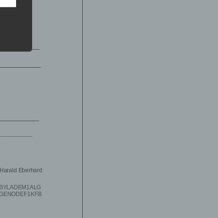
e
nsere
 Um
ne
n
re
u