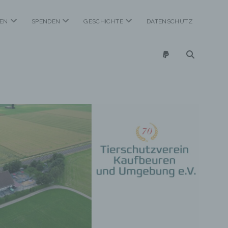
Menü
Menü
Menü
EN
SPENDEN
GESCHICHTE
DATENSCHUTZ
öffnen
öffnen
öffnen
paypal