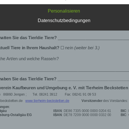
schutz-Grundverordnung (DS-GVO) verwendet wurden. Unser
schutzerklärung soll sowohl für die Öffentlichkeit als auch für u
Personalisieren
n und Geschäftspartner einfach lesbar und verständlich sein.
zu gewährleisten, möchten wir vorab die verwendeten
Datenschutzbedingungen
flichkeiten erläutern.
erwenden in dieser Datenschutzerklärung unter anderem die
nden Begriffe:
) personenbezogene Daten
rsonenbezogene Daten sind alle Informationen, die sich auf ei
entifizierte oder identifizierbare natürliche Person (im Folgende
etroffene Person") beziehen. Als identifizierbar wird eine
türliche Person angesehen, die direkt oder indirekt, insbesonde
ttels Zuordnung zu einer Kennung wie einem Namen, zu einer
nnnummer, zu Standortdaten, zu einer Online-Kennung oder z
nem oder mehreren besonderen Merkmalen, die Ausdruck der
ysischen, physiologischen, genetischen, psychischen,
rtschaftlichen, kulturellen oder sozialen Identität dieser
türlichen Person sind, identifiziert werden kann.