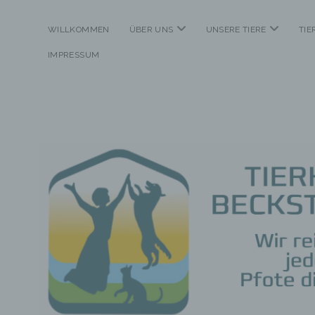
Menü
Menü
WILLKOMMEN
ÜBER UNS
UNSERE TIERE
TI
öffnen
öffnen
IMPRESSUM
Tierheim
Beckstetten