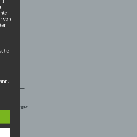
ng
en
chte
r von
ten
.
ische
n
ann.
ise
 den