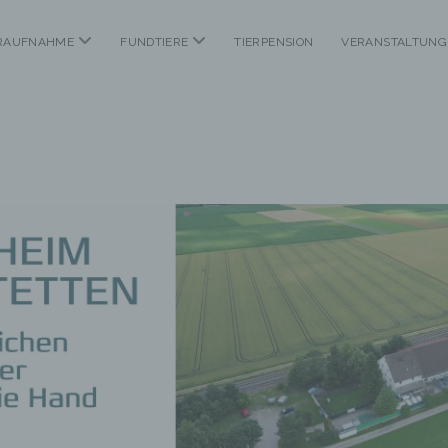
Menü
Menü
ERAUFNAHME
FUNDTIERE
TIERPENSION
VERANSTALTUNG
öffnen
öffnen