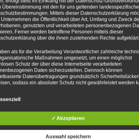
n, erfolgt stets im Einklang mit der Datenschutz-Grundverordnu
n Übereinstimmung mit den für uns geltenden landesspezifisch
schutzbestimmungen. Mittels dieser Datenschutzerklärung mö
 Unternehmen die Öffentlichkeit über Art, Umfang und Zweck de
rhobenen, genutzten und verarbeiteten personenbezogenen Da
mieren. Ferner werden betroffene Personen mittels dieser
schutzerklärung über die ihnen zustehenden Rechte aufgeklärt
aben als für die Verarbeitung Verantwortlicher zahlreiche techn
rganisatorische Maßnahmen umgesetzt, um einen möglichst
nlosen Schutz der über diese Internetseite verarbeiteten
nenbezogenen Daten sicherzustellen. Dennoch können
netbasierte Datenübertragungen grundsätzlich Sicherheitslücke
isen, sodass ein absoluter Schutz nicht gewährleistet werden k
iesem Grund steht es jeder betroffenen Person frei,
nenbezogene Daten auch auf alternativen Wegen, beispielswe
ssenziell
onisch, an uns zu übermitteln.
iffsbestimmungen
✓ Akzeptieren
atenschutzerklärung beruht auf den Begrifflichkeiten, die durch
äischen Richtlinien- und Verordnungsgeber beim Erlass der
Auswahl speichern