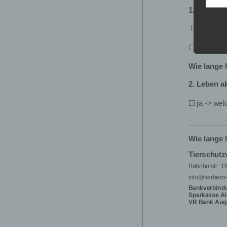
Daten
Daten
Kunde
dies 
Begrif
Wir v
folge
a
Pe
id
„b
na
mi
Ke
ei
ph
wi
na