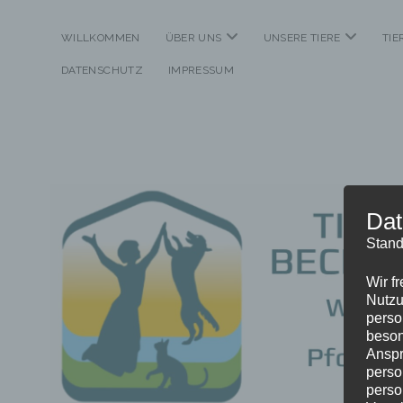
Menü
Menü
WILLKOMMEN
ÜBER UNS
UNSERE TIERE
TI
öffnen
öffnen
DATENSCHUTZ
IMPRESSUM
Tierheim
Dat
Stand
Beckstetten
Wir f
Nutzu
perso
beson
Anspr
perso
perso