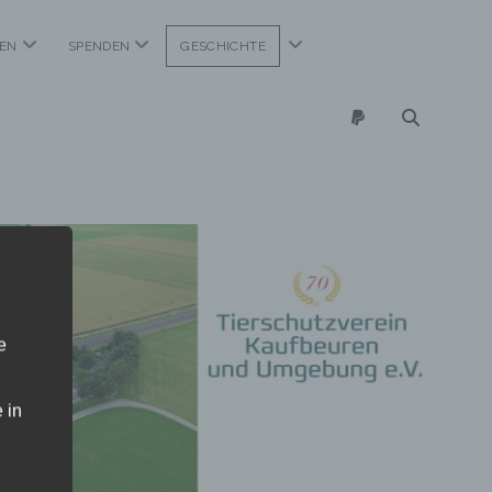
Menü
Menü
Menü
EN
SPENDEN
GESCHICHTE
öffnen
öffnen
öffnen
paypal
e
 in